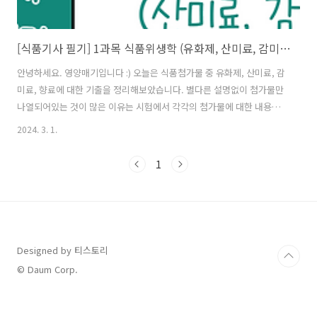
[식품기사 필기] 1과목 식품위생학 (유화제, 산미료, 감미료, 향료)
안녕하세요. 영양매기입니다 :) 오늘은 식품첨가물 중 유화제, 산미료, 감
미료, 향료에 대한 기출을 정리해보았습니다. 별다른 설명없이 첨가물만
나열되어있는 것이 많은 이유는 시험에서 각각의 첨가물에 대한 내용을
다루기보다는 이 첨가물이 어느 첨가물 분류에 속해있는지 물어보는 문
2024. 3. 1.
제가 많기 때문입니다. * (기출)식품의 관능개선을 위한 식품첨가물 : 착
향료, 산미료, 감미료 ㄴ (X) 유화제 ※ 유화제 * 폴리소르베이트류 * 글
1
리세린지방산에스테르 (glycerin fatty acid ester) * 소르비탄지방산
에스테르 ㄴ(X)몰포린지방산염(=>몰포린지방산염은 과일류 또는 채소
류의 피막제) * 글리세린(glycerine) - 식품첨가물을 제품에 균일하게 혼
합시키기 위해 사용되는 용제(Solvent) ※ 산미..
Designed by 티스토리
© Daum Corp.