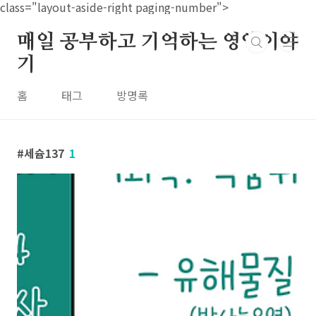
본문 바로가기
class="layout-aside-right paging-number">
매일 공부하고 기억하는 영양이야
기
홈
태그
방명록
세슘137
1