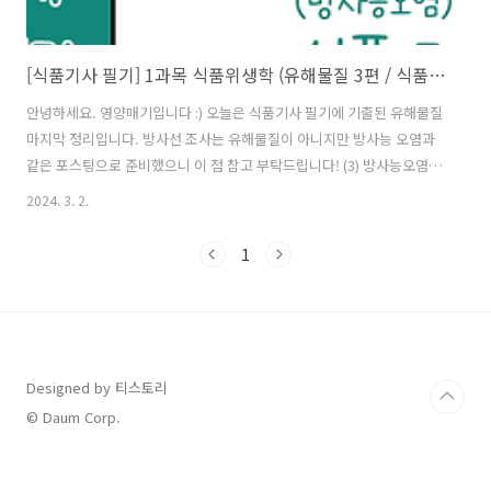
[식품기사 필기] 1과목 식품위생학 (유해물질 3편 / 식품조사)
안녕하세요. 영양매기입니다 :) 오늘은 식품기사 필기에 기출된 유해물질
마지막 정리입니다. 방사선 조사는 유해물질이 아니지만 방사능 오염과
같은 포스팅으로 준비했으니 이 점 참고 부탁드립니다! (3) 방사능오염 *
방사능 물질이 인체와 식품에 미치는 영향 - 동위원소의 침착 장기의 기
2024. 3. 2.
능 등에 따라 위험도의 차이가 있다. - 생체에 흡수되기 쉬울수록 위험하
다. - 생체기관의 감수성이 클수록 위험하다. ㄴ(X) ❶ 반감기가 짧을수록
1
위험하다. * 방사성 물질로 오염된 식품이 인체 내에 들어갈 경우, 그 위
험성을 판단하는 데 직접적인 영향이 있는 인자 - 방사선의 종류와 에너
지의 크기 - 방사능의 물리학적 및 생물학적 반감기 - 혈액 내에 흡수되는
속도 ㄴ(X) ❷ 식품 중의 수분활성도 ** 식품에 오염된 방..
Designed by 티스토리
© Daum Corp.