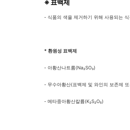
※
표백제
-
식품의 색을 제거하기 위해 사용되는 
*
환원성 표백제
-
아황산나트륨
(Na₂SO₃)
-
무수아황산
(
표백제 및 와인의 보존제 
-
메타중아황산칼륨
(K₂S₂O
₅
)