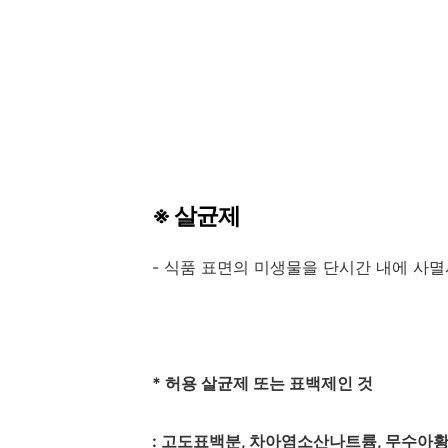
※
살균제
-
식품 표면의 미생물을 단시간 내에 사
*
허용 살균제 또는 표백제인 것
:
고도표백분
,
차아염소산나트륨
,
무수아