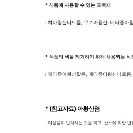
*
식품에 사용할 수 있는 표백제
:
차아황산나트륨
,
무수아황산
,
메타중아
*
식품의 색을 제거하기 위해 사용되는 
:
메타중아황산칼륨
,
메타중아황산나트륨
* (
참고자료
)
아황산염
-
미생물이 번식하는 것을 막고
,
산소에 의한 변