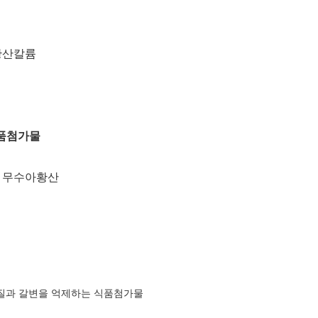
황산칼륨
식품첨가물
,
무수아황산
질과 갈변을 억제하는 식품첨가물