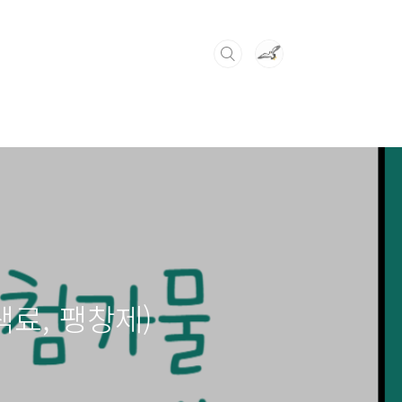
색료, 팽창제)