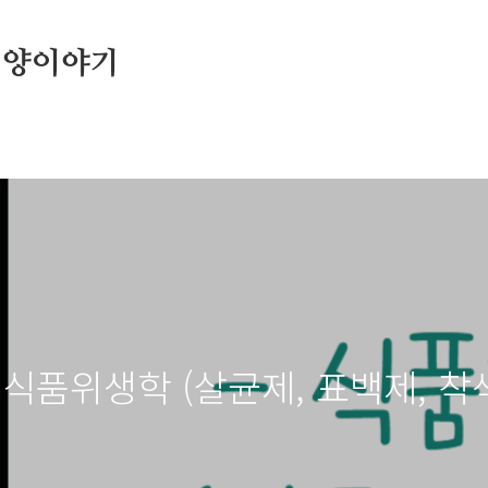
영양이야기
 식품위생학 (살균제, 표백제, 착