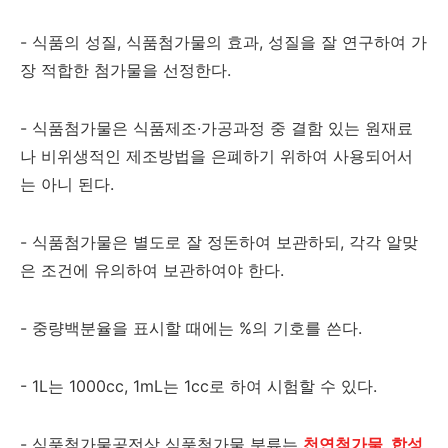
-
식품의 성질
,
식품첨가물의 효과
,
성질을 잘 연구하여 가
장 적합한 첨가물을 선정한다
.
-
식품첨가물은 식품제조
·
가공과정 중 결함 있는 원재료
나 비위생적인 제조방법을 은폐하기 위하여 사용되어서
는 아니 된다.
-
식품첨가물은 별도로 잘 정돈하여 보관하되
,
각각 알맞
은 조건에 유의하여 보관하여야 한다
.
-
중량백분율을 표시할 때에는
%
의 기호를 쓴다
.
- 1L
는
1000cc, 1mL
는
1cc
로 하여 시험할 수 있다
.
-
식품첨가물공전상 식품첨가물 분류는
천연첨가물, 합성