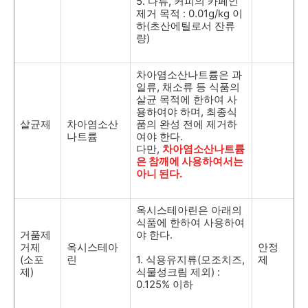
5.
다류
,
커피의 카페인
제거 목적
: 0.01g/kg
이
하
(
초산에틸로서 잔류
량
)
차아염소산나트륨은 과
일류
,
채소류 등 식품의
살균 목적에 한하여 사
용하여야 하며
,
최종식
살균제
차아염소산
품의 완성 전에 제거하
나트륨
여야 한다
.
다만
,
차아염소산나트륨
은 참깨에 사용하여서는
아니 된다.
옥시스테아린은 아래의
식품에 한하여 사용하여
거품제
야 한다
.
거제
옥시스테아
안정
(
소포
린
1.
식용유지류
(
모조치즈
,
제
제
)
식물성크림 제외
) :
0.125%
이하