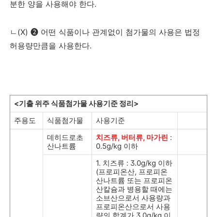
분한 양을 사용해야 한다
.
ㄴ
(X)
❷
어떤 식품이나 관계없이 첨가물의 사용은 법정
허용량만큼을 사용한다
.
<
기출 위주 식품첨가물 사용기준 정리
>
주용도
식품첨가물
사용기준
데히드로초
치즈류, 버터류, 마가린
:
산나트륨
0.5g/kg
이하
1.
치즈류
: 3.0g/kg
이하
(
프로피온산
,
프로피온
산나트륨 또는 프로피온
산칼슘과 병용할 때에는
소브산으로서 사용량과
프로피온산으로서 사용
량의 합계가
3.0g/kg
이