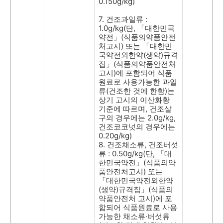
0.150g/kg)
7.
건조과일류
:
1.0g/kg(
단
,
「대한민국
약전」
(
식품의약품안전
처고시
)
또는 「대한민
국약전외한약
(
생약
)
규격
집」
(
식품의약품안전처
고시
)
에 포함되어 식품
원료로 사용가능한 과일
류
(
건조한 것에 한함
)
는
상기 고시의 이산화황
기준에 따르며
,
건조살
구의 경우에는
2.0g/kg,
건조코코넛의 경우에는
0.20g/kg)
8.
건조채소류
,
건조버섯
류
: 0.50g/kg(
단
,
「대
한민국약전」
(
식품의약
품안전처고시
)
또는
「대한민국약전외한약
(
생약
)
규격집」
(
식품의
약품안전처 고시
)
에 포
함되어 식품원료로 사용
가능한 채소류
·
버섯류