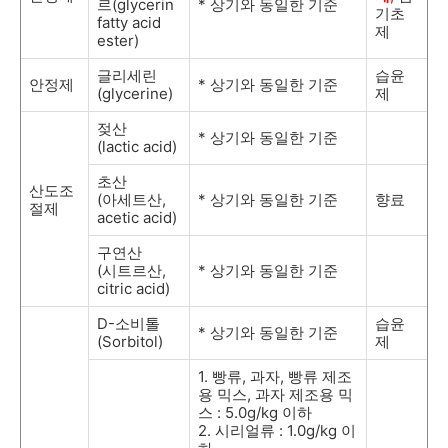
르
(glycerin
*
상기와 동일한 기준
기초
fatty acid
제
ester)
글리세린
습윤
안정제
*
상기와 동일한 기준
(glycerine)
제
젖산
*
상기와 동일한 기준
(lactic acid)
초산
산도조
(
아세트산
,
*
상기와 동일한 기준
향료
절제
acetic acid)
구연산
(
시트르산
,
*
상기와 동일한 기준
citric acid)
D-
소비톨
습윤
*
상기와 동일한 기준
(Sorbitol)
제
1.
빵류
,
과자
,
빵류 제조
용 믹스
,
과자 제조용 믹
스
: 5.0g/kg
이하
2.
시리얼류
: 1.0g/kg
이