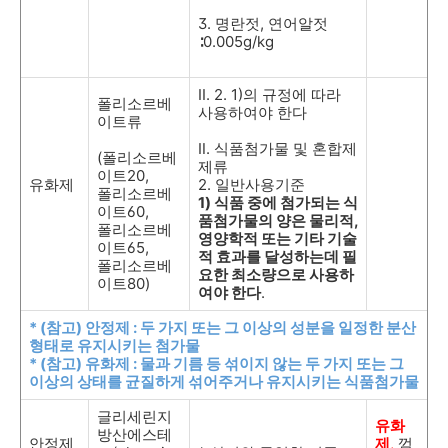
3.
명란젓
,
연어알젓
∶
0.005g/kg
II. 2. 1)
의 규정에 따라
폴리소르베
사용하여야 한다
이트류
Ⅱ
.
식품첨가물 및 혼합제
(
폴리소르베
제류
이트
20,
유화제
2.
일반사용기준
폴리소르베
1)
식품 중에 첨가되는 식
이트
60,
품첨가물의 양은 물리적
,
폴리소르베
영양학적 또는 기타 기술
이트
65,
적 효과를 달성하는데 필
폴리소르베
요한 최소량으로 사용하
이트
80)
여야 한다
.
* (
참고
)
안정제
:
두 가지 또는 그 이상의 성분을 일정한 분산
형태로 유지시키는 첨가물
* (
참고
)
유화제
:
물과 기름 등 섞이지 않는 두 가지 또는 그
이상의 상태를 균질하게 섞어주거나 유지시키는 식품첨가물
글리세린지
유화
방산에스테
안정제
제
,
껌