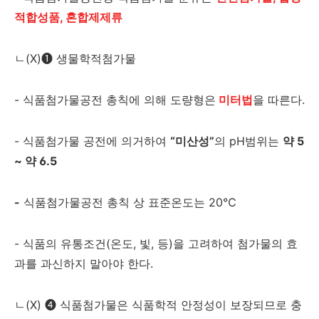
적합성품, 혼합제제류
ㄴ
(X)
❶
생물학적첨가물
-
식품첨가물공전 총칙에 의해 도량형은
미터법
을 따른다
.
-
식품첨가물 공전에 의거하여
“
미산성
”
의
pH
범위는
약
5
~
약
6.5
-
식품첨가물공전 총칙 상 표준온도는
20℃
-
식품의 유통조건
(
온도
,
빛
,
등
)
을 고려하여 첨가물의 효
과를 과신하지 말아야 한다
.
ㄴ
(X)
❹
식품첨가물은 식품학적 안정성이 보장되므로 충