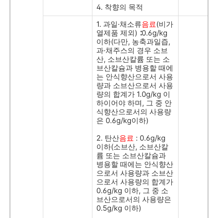
4.
착향의 목적
1.
과일
·
채소류
음료
(
비가
열제품 제외
)
∶
0.6g/kg
이하
(
다만
,
농축과일즙
,
과
·
채주스의 경우 소브
산
,
소브산칼륨 또는 소
브산칼슘과 병용할 때에
는 안식향산으로서 사용
량과 소브산으로서 사용
량의 합계가
1.0g/kg
이
하이어야 하며
,
그 중 안
식향산으로서의 사용량
은
0.6g/kg
이하
)
2.
탄산
음료
: 0.6g/kg
이하
(
소브산
,
소브산칼
륨 또는 소브산칼슘과
병용할 때에는 안식향산
으로서 사용량과 소브산
으로서 사용량의 합계가
0.6g/kg
이하
,
그 중 소
브산으로서의 사용량은
0.5g/kg
이하
)