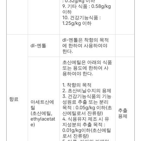
: 0.32g/kg
이하
9.
기타 식품
: 0.58g/kg
이하
10.
건강기능식품
:
1.25g/kg
이하
dl-
멘톨은 착향의 목적
dl-
멘톨
에 한하여 사용하여야
한다
.
초산에틸은 아래의 식품
또는 용도에 한하여 사
용하여야 한다
.
1.
착향의 목적
2.
초산비닐수지의 용제
3.
건강기능식품의 기능
향료
아세트산에
성원료 추출 또는 분리
틸
목적
: 0.05g/kg
이하
(
초
추출
(
초산에틸
,
산에틸로서 잔류량
)
용제
ethylacetat
4.
식용유지 제조 시 유
e)
지성분의 추출 목적
:
0.01g/kg
이하
(
초산에틸
로서 잔류량
)