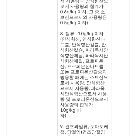
서 사용량과 안식향산으
로서 사용량의 합계가
0.6g/kg
이하
,
그 중 소
브산으로서의 사용량은
0.5g/kg
이하
)
8.
잼류
: 1.0g/kg
이하
(
안식향산
,
안식향산나
트륨
,
안식향산칼륨
,
안
식향산칼슘
,
파라옥시안
식향산메틸
,
파라옥시안
식향산에틸
,
프로피온
산
,
프로피온산나트륨
또는 프로피온산칼슘과
병용할 때에는 소브산으
로서 사용량
,
안식향산
으로서 사용량
,
파라옥
시안식향산으로서 사용
량 및 프로피온산으로서
사용량의 합계가
1.0g/kg
이
하
)
9.
건조과일류
,
토마토케
첩
,
당절임
(
건조당절임