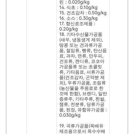
린：
0.020g/kg
14.
식초：
0.10g/kg
15.
건조감자
: 0.50g/kg
16.
소스
: 0.30g/kg
17.
향신료조제품
:
0.20g/kg
18.
기타수산물가공품
(
새우
,
냉동생게 제외
),
땅콩 또는 견과류가공
품
,
절임류
,
빵류
,
탄산음
료
,
과자
,
면류
,
만두피
,
건포류
,
캔디류
,
코코아
가공품류 또는 초콜릿
류
,
기타음료
,
서류가공
품
(
건조감자
,
곤약분 제
외
),
두류가공품
,
조림류
(
농산물을 주원료로 한
것에 한함
),
브랜디
,
일반
증류주
,
기타주류
,
찐쌀
,
잼류
,
전분류
,
당류가공
품
,
된장
,
유함유가공품
:
0.030g/kg
19.
곡류가공품
(
옥배유
제조용으로서 옥수수배