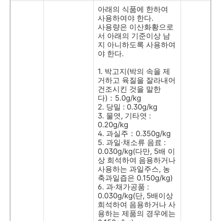
아래의 식품에 한하여
사용하여야 한다
.
사용량은 이산화황으로
서 아래의 기준이상 남
지 아니하도록 사용하여
야 한다
.
1.
박고지
(
박의 속을 제
거하고 육질을 잘라내어
건조시킨 것을 말한
다
)
：
5.0g/kg
2.
당밀
: 0.30g/kg
3.
물엿
,
기타엿
:
0.20g/kg
4.
과실주：
0.350g/kg
5.
과일
·
채소류 음료
:
0.030g/kg(
다만
, 5
배 이
상 희석하여 음용하거나
사용하는 과일주스
,
농
축과일즙은
0.150g/kg)
6.
과
·
채가공품
:
0.030g/kg(
단
, 5
배이상
희석하여 음용하거나 사
용하는 제품의 경우에는