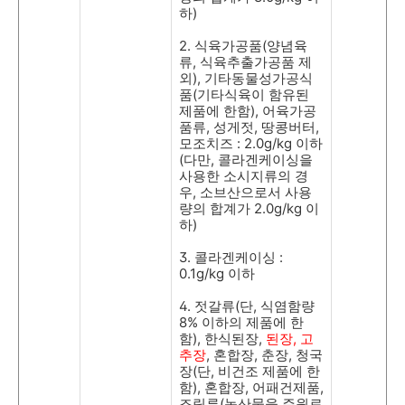
하
)
2.
식육가공품
(
양념육
류
,
식육추출가공품 제
외
),
기타동물성가공식
품
(
기타식육이 함유된
제품에 한함
),
어육가공
품류
,
성게젓
,
땅콩버터
,
모조치즈
: 2.0g/kg
이하
(
다만
,
콜라겐케이싱을
사용한 소시지류의 경
우
,
소브산으로서 사용
량의 합계가
2.0g/kg
이
하
)
3.
콜라겐케이싱
:
0.1g/kg
이하
4.
젓갈류
(
단
,
식염함량
8%
이하의 제품에 한
함
),
한식된장
,
된장
,
고
추장
,
혼합장
,
춘장
,
청국
장
(
단
,
비건조 제품에 한
함
),
혼합장
,
어패건제품
,
조림류
(
농산물을 주원료