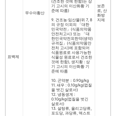
(
건조한 것에 한함
)
는 상
기 고시의 이산화황 기
보존
준에 따름
)
료
,
산
무수아황산
화방
9.
건조농
·
임산물
(
위
7, 8
지제
의 규정 이외의 「대한
민국약전」
(
식품의약품
안전처고시
)
또는 「대
한민국약전외한약
(
생약
)
규격집」
(
식품의약품안
전처 고시
)
에 포함되어
식품원료로 사용가능한
표백제
식물성 원료로서 건조한
것에 한함
),
생지황
:
상
기 고시의 이산화황 기
준에 따름
10.
곤약분：
0.90g/kg
11.
새우
: 0.10g/kg(
껍질
을 벗긴 살로서
)
12.
냉동생게
:
0.10g/kg(
껍질을 벗긴
살로서
)
13.
설탕류
,
올리고당류
,
포도당
,
과당류
,
덱스트