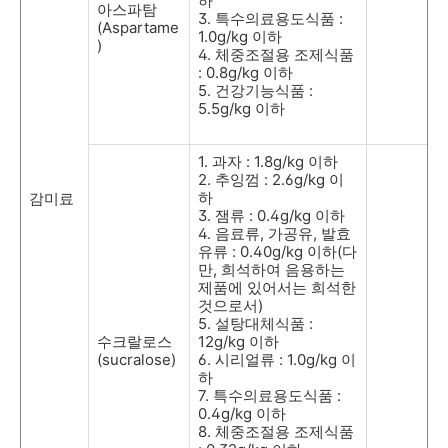
하
아스파탐
3.
특수의료용도식품
:
(Aspartame
1.0g/kg
이하
)
4.
체중조절용 조제식품
: 0.8g/kg
이하
5.
건강기능식품
:
5.5g/kg
이하
1.
과자
: 1.8g/kg
이하
2.
추잉껌
: 2.6g/kg
이
하
감미료
3.
잼류
: 0.4g/kg
이하
4.
음료류
,
가공유
,
발효
유류
: 0.40g/kg
이하
(
다
만
,
희석하여 음용하는
제품에 있어서는 희석한
것으로서
)
5.
설탕대체식품
:
수크랄로스
12g/kg
이하
(sucralose)
6.
시리얼류
: 1.0g/kg
이
하
7.
특수의료용도식품
:
0.4g/kg
이하
8.
체중조절용 조제식품