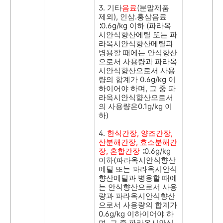
3.
기타
음료
(
분말제품
제외
),
인삼
.
홍삼음료
∶
0.6g/kg
이하
(
파라옥
시안식향산에틸 또는 파
라옥시안식향산메틸과
병용할 때에는 안식향산
으로서 사용량과 파라옥
시안식향산으로서 사용
량의 합계가
0.6g/kg
이
하이어야 하며
,
그 중 파
라옥시안식향산으로서
의 사용량은
0.1g/kg
이
하
)
4.
한식간장
,
양조간장
,
산분해간장
,
효소분해간
장
,
혼합간장
∶
0.6g/kg
이하
(
파라옥시안식향산
에틸 또는 파라옥시안식
향산메틸과 병용할 때에
는 안식향산으로서 사용
량과 파라옥시안식향산
으로서 사용량의 합계가
0.6g/kg
이하이어야 하
며
,
그 중 파라옥시안식