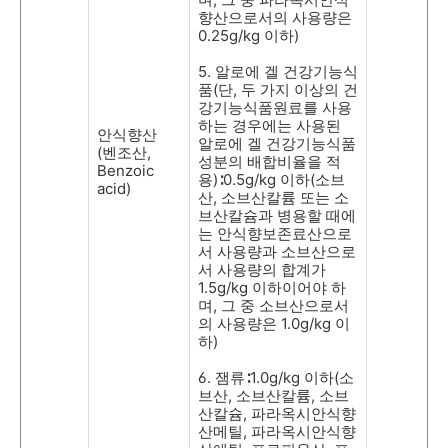
향산으로서의 사용량은
0.25g/kg
이하
)
5.
알로에 겔 건강기능식
품
(
단
,
두 가지 이상의 건
강기능식품원료를 사용
하는 경우에는 사용된
안식향산
알로에 겔 건강기능식품
(
벤조산
,
성분의 배합비율을 적
Benzoic
용
)
∶
0.5g/kg
이하
(
소브
acid)
산
,
소브산칼륨 또는 소
브산칼슘과 병용할 때에
는 안식향보존료산으로
서 사용량과 소브산으로
서 사용량의 합계가
1.5g/kg
이하이어야 하
며
,
그 중 소브산으로서
의 사용량은
1.0g/kg
이
하
)
6.
잼류
∶
1.0g/kg
이하
(
소
브산
,
소브산칼륨
,
소브
산칼슘
,
파라옥시안식향
산메틸
,
파라옥시안식향