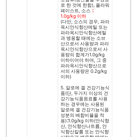
로 한 것에 한함
),
플라워
페이스트
,
소스
∶
1.0g/kg
이하
(
다만
,
소스의 경우
,
파라
옥시안식향산메틸 또는
파라옥시안식향산에틸
과 병용할 때에는 소브
산으로서 사용량과 파라
옥시안식향산으로서 사
용량의 합계가
1.0g/kg
이하이어야 하며
,
그 중
파라옥시안식향산으로
서의 사용량은
0.2g/kg
이하
)
5.
알로에 겔 건강기능식
품
(
단
,
두가지 이상의 건
강기능식품원료를 사용
하는 경우에는 사용된
알로에 겔 건강기능식품
성분의 배합비율을 적
용
)
∶
1.0g/kg
이하
(
안식향
산
,
안식향산나트륨
,
안
식향산칼륨 또는 안식향