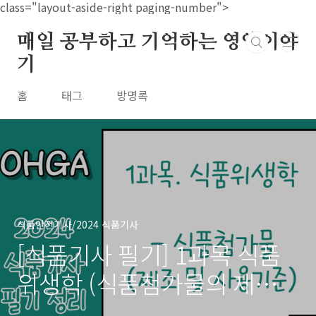
본문 바로가기
class="layout-aside-right paging-number">
매일 공부하고 기억하는 영양이야
기
홈
태그
방명록
식품안전기사/2024 식품기사
[식품기사 필기] 1과목 식품
위생학 (식품첨가물의 제조기
준 및 사용기준) 기출 위주 정