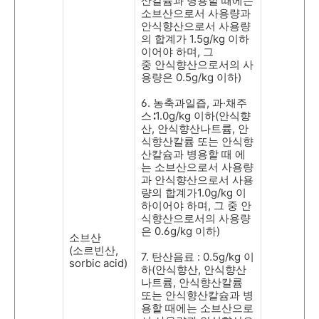
산칼슘과 병용할 때에는
소브산으로서 사용량과
안식향산으로서 사용량
의 합계가
1.5g/kg
이하
이어야 하며
,
그
중 안식향산으로서의 사
용량은
0.5g/kg
이하
)
6.
농축과일즙
,
과
·
채주
스
∶
1.0g/kg
이하
(
안식향
산
,
안식향산나트륨
,
안
식향산칼륨 또는 안식향
산칼슘과 병용할 때 에
는 소브산으로서 사용량
과 안식향산으로서 사용
량의 합계가
1.0g/kg
이
하이어야 하며
,
그 중 안
식향산으로서의 사용량
은
0.6g/kg
이하
)
소브산
(
소르빈산
,
7.
탄산음료
: 0.5g/kg
이
sorbic acid)
하
(
안식향산
,
안식향산
나트륨
,
안식향산칼륨
또는 안식향산칼슘과 병
용할 때에는 소브산으로