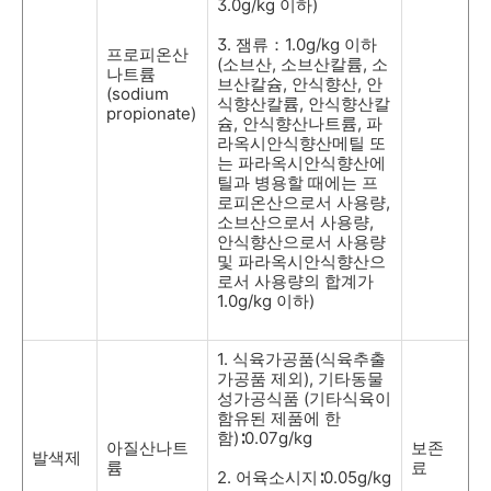
3.0g/kg
이하
)
3.
잼류：
1.0g/kg
이하
프로피온산
(
소브산
,
소브산칼륨
,
소
나트륨
브산칼슘
,
안식향산
,
안
(sodium
식향산칼륨
,
안식향산칼
propionate)
슘
,
안식향산나트륨
,
파
라옥시안식향산메틸 또
는 파라옥시안식향산에
틸과 병용할 때에는 프
로피온산으로서 사용량
,
소브산으로서 사용량
,
안식향산으로서 사용량
및 파라옥시안식향산으
로서 사용량의 합계가
1.0g/kg
이하
)
1.
식육가공품
(
식육추출
가공품 제외
),
기타동물
성가공식품
(
기타식육이
함유된 제품에 한
함
)
∶
0.07g/kg
아질산나트
보존
발색제
륨
료
2.
어육소시지
∶
0.05g/kg