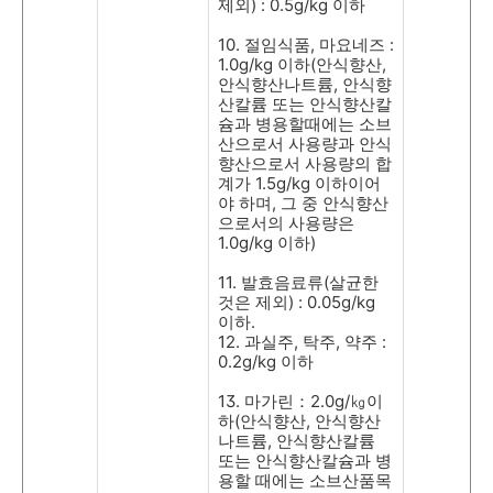
제외
) : 0.5g/kg
이하
10.
절임식품
,
마요네즈
:
1.0g/kg
이하
(
안식향산
,
안식향산나트륨
,
안식향
산칼륨 또는 안식향산칼
슘과 병용할때에는 소브
산으로서 사용량과 안식
향산으로서 사용량의 합
계가
1.5g/kg
이하이어
야 하며
,
그 중 안식향산
으로서의 사용량은
1.0g/kg
이하
)
11.
발효음료류
(
살균한
것은 제외
) : 0.05g/kg
이하
.
12.
과실주
,
탁주
,
약주
:
0.2g/kg
이하
13.
마가린：
2.0g/
㎏이
하
(
안식향산
,
안식향산
나트륨
,
안식향산칼륨
또는 안식향산칼슘과 병
용할 때에는 소브산품목