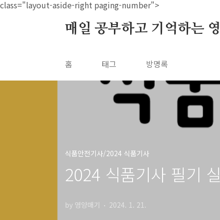
본문 바로가기
class="layout-aside-right paging-number">
매일 공부하고 기억하는 
홈
태그
방명록
식품안전기사/2024 식품기사
2024 식품기사 필기
by 영양매기
2024. 1. 21.