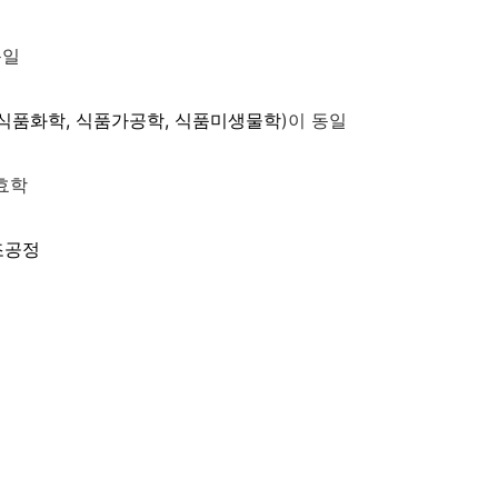
동일
식품화학, 식품가공학, 식품미생물학
)이 동일
효학
조공정