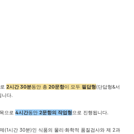
으로
2시간 30분
동안 총
20문항
이 모두
필답형
(단답형&서
됩니다.
과목으로
4시간
동안
2문항의 작업형
으로 진행됩니다.
제
(1
시간
30
분
)
인 식품의 물리
·
화학적 품질검사와 제
2
과